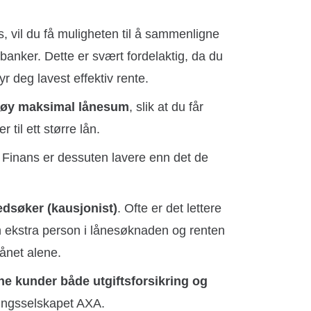
, vil du få muligheten til å sammenligne
 banker. Dette er svært fordelaktig, da du
r deg lavest effektiv rente.
øy maksimal lånesum
, slik at du får
 til ett større lån.
Finans er dessuten lavere enn det de
medsøker (kausjonist)
. Ofte er det lettere
n ekstra person i lånesøknaden og renten
lånet alene.
ne kunder både utgiftsforsikring og
ingsselskapet AXA.