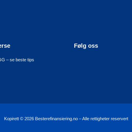
erse
Følg oss
 – se beste tips
Kopirett © 2026 Besterefinansiering.no – Alle rettigheter reservert