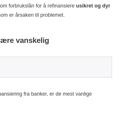
m forbrukslån for å refinansiere
usikret og dyr
a som er årsaken til problemet.
være vanskelig
inansiering fra banker, er de mest vanlige