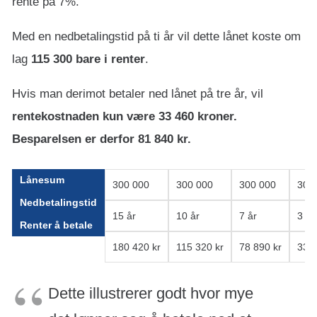
rente på 7%.
Med en nedbetalingstid på ti år vil dette lånet koste om
lag
115 300 bare i renter
.
Hvis man derimot betaler ned lånet på tre år, vil
rentekostnaden kun være 33 460 kroner.
Besparelsen er derfor 81 840 kr.
Lånesum
300 000
300 000
300 000
300
Nedbetalingstid
15 år
10 år
7 år
3 år
Renter å betale
180 420 kr
115 320 kr
78 890 kr
33 4
Dette illustrerer godt hvor mye